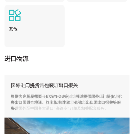
其他
进口物流
国内仓储派送
全球进口门到门双清
全球进口海、路、空订舱
国外上门提货、包装、出口报关
为了更好地完善进口物流供应链环节，做好到门服务，我们在货
中寰覆盖全球各地180多家海外代理为您提供进口门到门服务。主
中寰与全球多家船公司及航空公司建立良好的合作关系，可以根
根据客户贸易需要（EXW/FOB等），可以提供国外上门提货、代
物进口清关完成后，提供各类国内派送服务。比如短途的集装箱
要操作国家/地区有：美国、意大利、法国、德国、西班牙、捷
据货物及时效需求，选择安排最佳运输方式及进口方案，为客户
办出口国原产地证、打卡板/钉木箱、仓储、出口国出口报关等服
派送服务、跨省的国内物流零担/专车派送、远途的内贸船运服务
克、荷兰、丹麦、澳大利亚、日本、韩国、台湾、新加坡、越
提供国外至中国各大港口“海路空”订舱及相关配套服务。
务。
等。
南、马来西亚、泰国等。