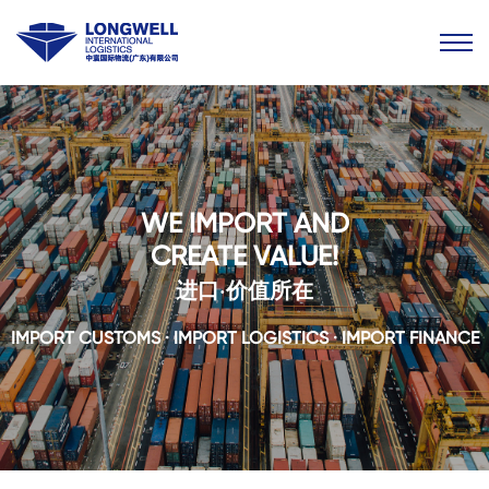
WE IMPORT AND
CREATE VALUE!
进口·价值所在
IMPORT CUSTOMS · IMPORT LOGISTICS · IMPORT FINANCE