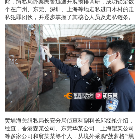
此，缉私局办案民警迅速开展摸排调研，成功锁定数
个在广州、东莞、深圳、上海等地走私进口木材的走
私犯罪团伙，并逐步掌握了其核心人员及走私链条。
黄埔海关缉私局长安分局侦查科副科长邱经纶介绍，
经查，香港森某公司、东莞华某公司、上海望某公司
等多家公司和翁某某等个人，从境外采购“菠萝格”“黑